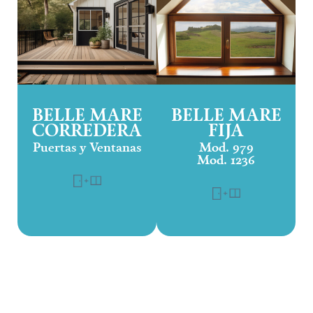
BELLE MARE
BELLE MARE
CORREDERA
FIJA
Puertas y Ventanas
Mod. 979
Mod. 1236