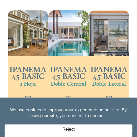
IPANEMA
IPANEMA
IPANEMA
45 BASIC
45 BASIC
45 BASIC
1 Hoja
Doble Central
Doble Lateral
PLISADA IPANEMA 45 XL PREMIUM 1 HOJA