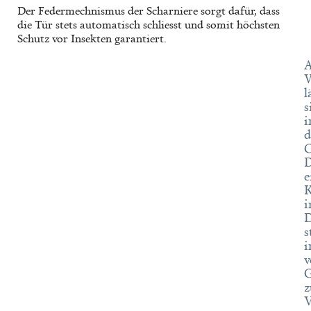
Der Federmechnismus der Scharniere sorgt dafür, dass
die Tür stets automatisch schliesst und somit höchsten
Schutz vor Insekten garantiert.
A
l
s
i
d
D
e
K
i
D
s
i
v
G
z
V