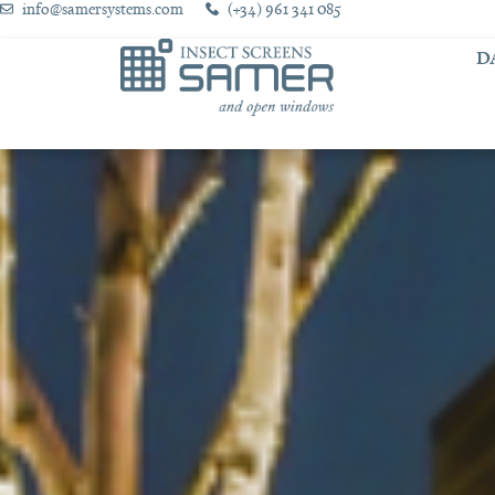
info@samersystems.com
(+34) 961 341 085
D