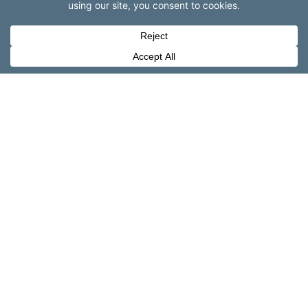
IPANEMA
IPANEMA
24 MINI
24 MINI
1 vantail
Double Centrale