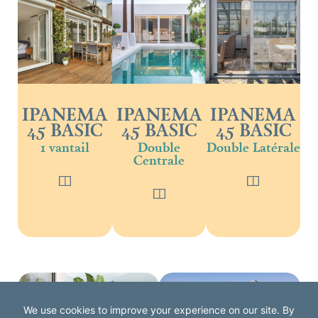
IPANEMA
IPANEMA
IPANEMA
45 BASIC
45 BASIC
45 BASIC
1 vantail
Double
Double Latérale
Centrale